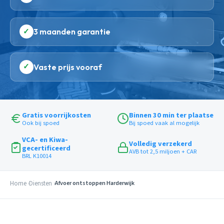
✓
3 maanden garantie
✓
Vaste prijs vooraf
Gratis voorrijkosten
Binnen 30 min ter plaatse
Ook bij spoed
Bij spoed vaak al mogelijk
VCA- en Kiwa-
Volledig verzekerd
gecertificeerd
AVB tot 2,5 miljoen + CAR
BRL K10014
Home
Diensten
Afvoer ontstoppen Harderwijk