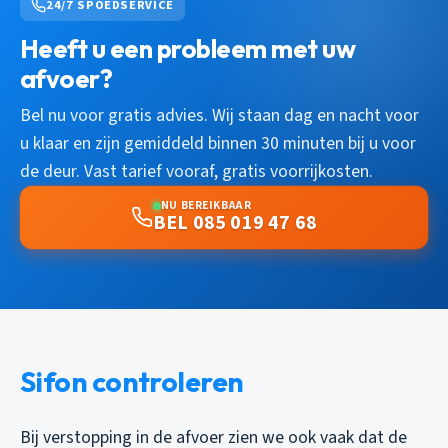
24/7 SPOEDSERVICE
Heeft u een probleem met uw
afvoer?
Bel nu voor gratis advies. Wij staan dag en nacht voor
u klaar en zijn gemiddeld binnen 30 minuten bij u voor
de deur. Vast tarief vooraf, gratis voorrijkosten.
NU BEREIKBAAR
BEL 085 019 47 68
Sifon controleren
Bij verstopping in de afvoer zien we ook vaak dat de