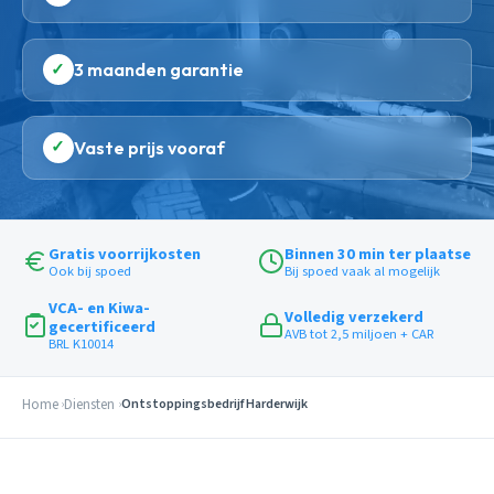
✓
3 maanden garantie
✓
Vaste prijs vooraf
Gratis voorrijkosten
Binnen 30 min ter plaatse
Ook bij spoed
Bij spoed vaak al mogelijk
VCA- en Kiwa-
Volledig verzekerd
gecertificeerd
AVB tot 2,5 miljoen + CAR
BRL K10014
Home
Diensten
Ontstoppingsbedrijf Harderwijk